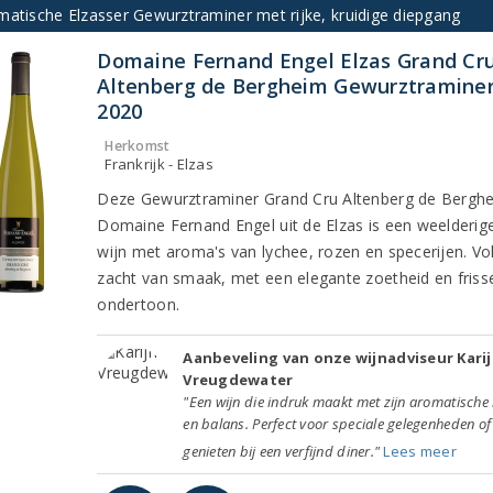
matische Elzasser Gewurztraminer met rijke, kruidige diepgang
Domaine Fernand Engel Elzas Grand Cr
Altenberg de Bergheim Gewurztramine
2020
Herkomst
Frankrijk - Elzas
Deze Gewurztraminer Grand Cru Altenberg de Bergh
Domaine Fernand Engel uit de Elzas is een weelderige
wijn met aroma's van lychee, rozen en specerijen. Vo
zacht van smaak, met een elegante zoetheid en friss
ondertoon.
Aanbeveling van onze wijnadviseur Kari
Vreugdewater
"Een wijn die indruk maakt met zijn aromatische
en balans. Perfect voor speciale gelegenheden of
genieten bij een verfijnd diner."
Lees meer