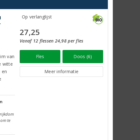
u
Op verlanglijst
r
27,25
Vanaf 12 flessen 24,98 per fles
eim van
Fles
Doos (6)
 witte
l en
Meer informatie
e
jn
 rijkdom
 om te