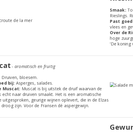
Smaak:
To
Rieslings. R
Past goed 
vlees en ge
Over de Ri
hoge zuurgr
‘De koning 
cat
- aromatisch en fruitig
:
Druiven, bloesem.
ed bij:
Asperges, salades.
e Muscat:
Muscat is bij uitstek de druif waarvan de
k echt naar druiven smaakt. Het is een aromatische
ie uitgesproken, geurige wijnen oplevert, die in de Elzas
 droog zijn. Voor de Fransen dé aspergewijn.
Gewur