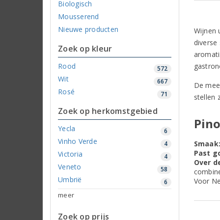
Biologisch
Mousserend
Nieuwe producten
Wijnen u
diverse 
Zoek op kleur
aromati
Rood
gastron
572
Wit
667
De mees
Rosé
71
stellen 
Zoek op herkomstgebied
Pino
Yecla
6
Vinho Verde
Smaak
4
Past go
Victoria
4
Over de
Veneto
58
combine
Umbrië
Voor Ne
6
meer
Zoek op prijs