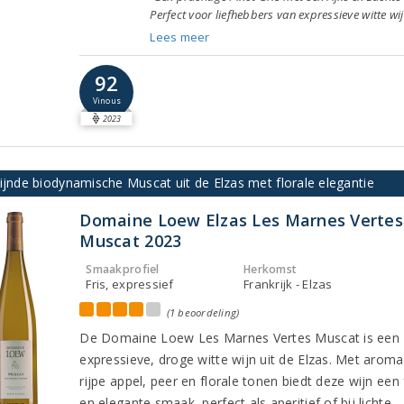
Perfect voor liefhebbers van expressieve witte wi
Lees meer
92
Vinous
2023
ijnde biodynamische Muscat uit de Elzas met florale elegantie
Domaine Loew Elzas Les Marnes Vertes
Muscat 2023
Smaakprofiel
Herkomst
Fris, expressief
Frankrijk - Elzas
(1 beoordeling)
De Domaine Loew Les Marnes Vertes Muscat is een
expressieve, droge witte wijn uit de Elzas. Met aroma
rijpe appel, peer en florale tonen biedt deze wijn een 
en elegante smaak, perfect als aperitief of bij lichte