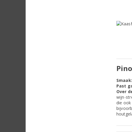
Pino
Smaak
Past go
Over de
wijn-str
die ook
bijvoorb
houtgel