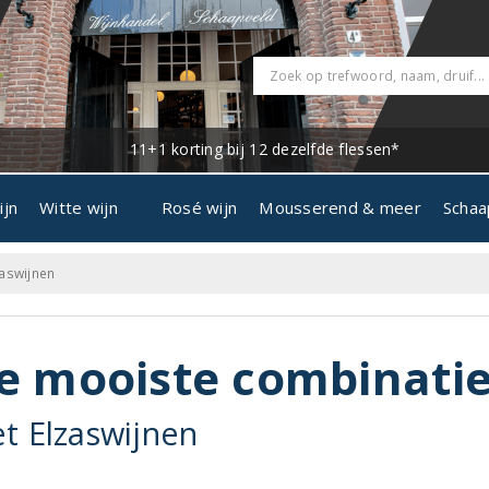
11+1 korting bij 12 dezelfde flessen*
ijn
Witte wijn
Rosé wijn
Mousserend & meer
Schaa
aswijnen
e mooiste combinati
t Elzaswijnen