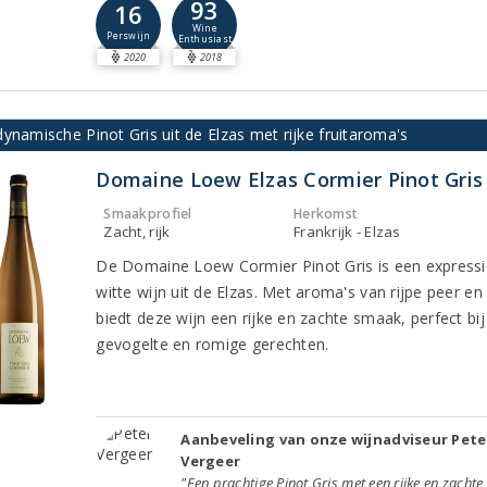
93
16
Wine
Perswijn
Enthusiast
2020
2018
ynamische Pinot Gris uit de Elzas met rijke fruitaroma's
Domaine Loew Elzas Cormier Pinot Gris
Smaakprofiel
Herkomst
Zacht, rijk
Frankrijk - Elzas
De Domaine Loew Cormier Pinot Gris is een express
witte wijn uit de Elzas. Met aroma's van rijpe peer en
biedt deze wijn een rijke en zachte smaak, perfect bij
gevogelte en romige gerechten.
Aanbeveling van onze wijnadviseur Pete
Vergeer
"Een prachtige Pinot Gris met een rijke en zacht