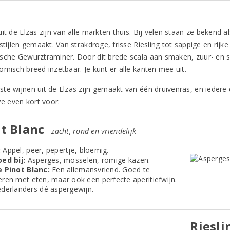
it de Elzas zijn van alle markten thuis. Bij velen staan ze bekend 
stijlen gemaakt. Van strakdroge, frisse Riesling tot sappige en rijk
sche Gewurztraminer. Door dit brede scala aan smaken, zuur- en sui
omisch breed inzetbaar. Je kunt er alle kanten mee uit.
te wijnen uit de Elzas zijn gemaakt van één druivenras, en iedere d
ze even kort voor:
t Blanc
-
zacht, rond en vriendelijk
:
Appel, peer, pepertje, bloemig.
ed bij:
Asperges, mosselen, romige kazen.
 Pinot Blanc:
Een allemansvriend. Goed te
ren met eten, maar ook een perfecte aperitiefwijn.
derlanders dé aspergewijn.
Riesli