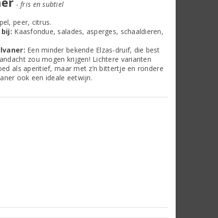
ner
-
fris en subtiel
el, peer, citrus.
bij:
Kaasfondue, salades, asperges, schaaldieren,
lvaner:
Een minder bekende Elzas-druif, die best
ndacht zou mogen krijgen! Lichtere varianten
ed als aperitief, maar met z’n bittertje en rondere
vaner ook een ideale eetwijn.