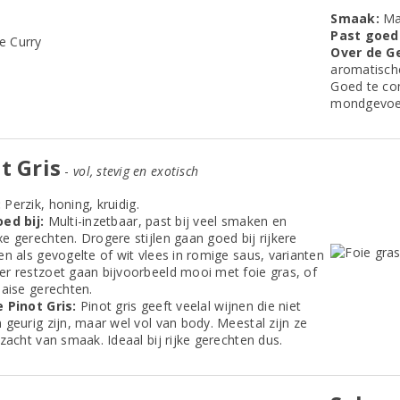
Smaak:
Man
Past goed 
Over de G
aromatische
Goed te co
mondgevoel 
t Gris
-
vol, stevig en exotisch
:
Perzik, honing, kruidig.
ed bij:
Multi-inzetbaar, past bij veel smaken en
e gerechten. Drogere stijlen gaan goed bij rijkere
en als gevogelte of wit vlees in romige saus, varianten
r restzoet gaan bijvoorbeeld mooi met foie gras, of
haise gerechten.
 Pinot Gris:
Pinot gris geeft veelal wijnen die niet
 geurig zijn, maar wel vol van body. Meestal zijn ze
zacht van smaak. Ideaal bij rijke gerechten dus.