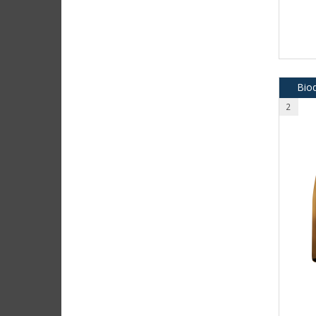
Biod
2