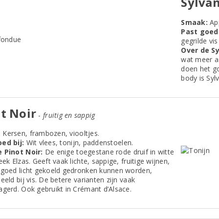
Sylva
Smaak:
App
Past goed 
gegrilde vis
Over de Sy
wat meer aa
doen het go
body is Syl
t Noir
-
fruitig en sappig
:
Kersen, frambozen, viooltjes.
ed bij:
Wit vlees, tonijn, paddenstoelen.
 Pinot Noir:
De enige toegestane rode druif in witte
eek Elzas. Geeft vaak lichte, sappige, fruitige wijnen,
 goed licht gekoeld gedronken kunnen worden,
eeld bij vis. De betere varianten zijn vaak
agerd. Ook gebruikt in Crémant d’Alsace.