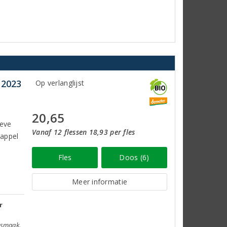
 2023
Op verlanglijst
20,65
ieve
Vanaf 12 flessen 18,93 per fles
 appel
Fles
Doos (6)
Meer informatie
r
e smaak.