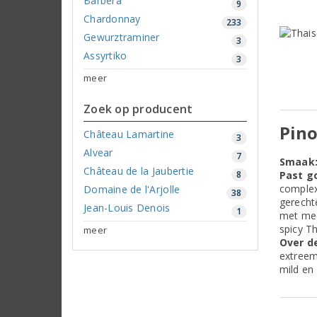
Barbera
9
Chardonnay
233
Gewurztraminer
3
Assyrtiko
3
meer
Zoek op producent
Pino
Château Lamartine
3
Alvear
7
Smaak
Château de la Jaubertie
8
Past go
complex
Domaine de l'Arjolle
38
gerecht
Jean-Louis Denois
1
met mee
spicy T
meer
Over de
extreem
mild en 