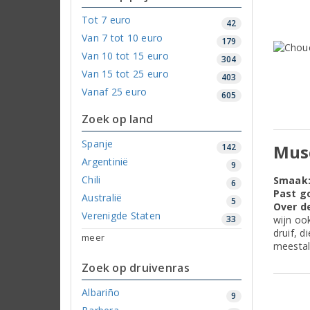
Tot 7 euro
42
Van 7 tot 10 euro
179
Van 10 tot 15 euro
304
Van 15 tot 25 euro
403
Vanaf 25 euro
605
Zoek op land
Spanje
Mus
142
Argentinië
9
Chili
Smaak
6
Past go
Australië
5
Over d
Verenigde Staten
33
wijn oo
druif, d
meer
meestal
Zoek op druivenras
Albariño
9