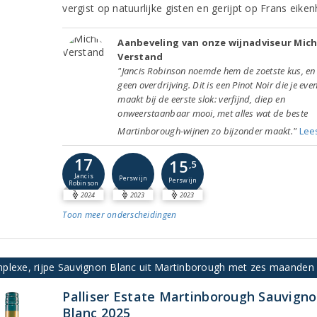
vergist op natuurlijke gisten en gerijpt op Frans eiken
Aanbeveling van onze wijnadviseur Mich
Verstand
"Jancis Robinson noemde hem de zoetste kus, en 
geen overdrijving. Dit is een Pinot Noir die je even
maakt bij de eerste slok: verfijnd, diep en
onweerstaanbaar mooi, met alles wat de beste
Martinborough-wijnen zo bijzonder maakt."
Lee
17
15
,5
Jancis
Perswijn
Perswijn
Robinson
2024
2023
2023
Toon meer
onderscheidingen
plexe, rijpe Sauvignon Blanc uit Martinborough met zes maanden r
Palliser Estate Martinborough Sauvign
Blanc 2025