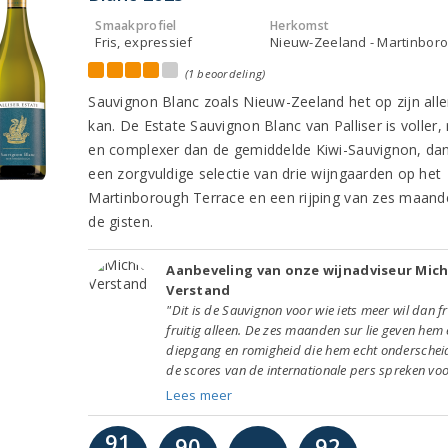
Smaakprofiel
Herkomst
Fris, expressief
Nieuw-Zeeland - Martinbor
(1 beoordeling)
Sauvignon Blanc zoals Nieuw-Zeeland het op zijn alle
kan. De Estate Sauvignon Blanc van Palliser is voller, r
en complexer dan de gemiddelde Kiwi-Sauvignon, dan
een zorgvuldige selectie van drie wijngaarden op het
Martinborough Terrace en een rijping van zes maan
de gisten.
Aanbeveling van onze wijnadviseur Mich
Verstand
"Dit is de Sauvignon voor wie iets meer wil dan fr
fruitig alleen. De zes maanden sur lie geven hem
diepgang en romigheid die hem echt onderschei
de scores van de internationale pers spreken voor
Lees meer
91
90
92