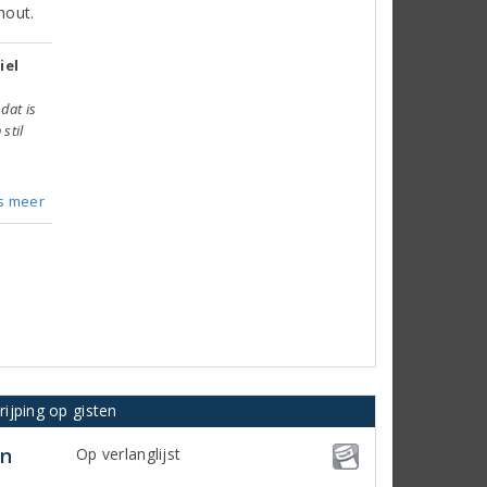
hout.
iel
dat is
 stil
s meer
ijping op gisten
on
Op verlanglijst