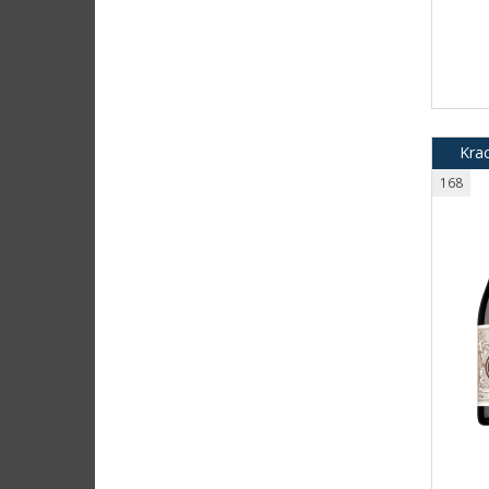
Krac
168