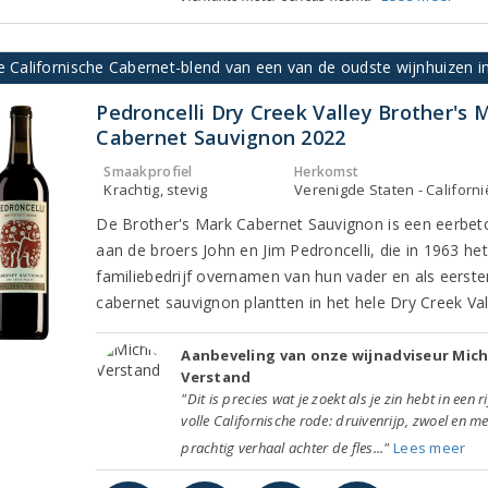
e Californische Cabernet-blend van een van de oudste wijnhuizen i
Pedroncelli Dry Creek Valley Brother's 
Cabernet Sauvignon 2022
Smaakprofiel
Herkomst
Krachtig, stevig
Verenigde Staten - Californi
De Brother's Mark Cabernet Sauvignon is een eerbe
aan de broers John en Jim Pedroncelli, die in 1963 het
familiebedrijf overnamen van hun vader en als eerste
cabernet sauvignon plantten in het hele Dry Creek Val
Aanbeveling van onze wijnadviseur Mich
Verstand
"Dit is precies wat je zoekt als je zin hebt in een ri
volle Californische rode: druivenrijp, zwoel en me
prachtig verhaal achter de fles..."
Lees meer