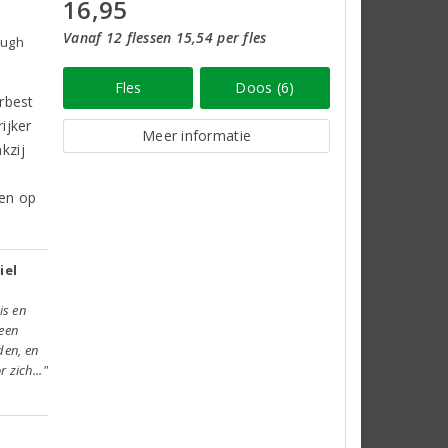
16,95
Vanaf 12 flessen 15,54 per fles
ough
Fles
Doos (6)
rbest
ijker
Meer informatie
kzij
den op
iel
is en
 een
den, en
 zich..."