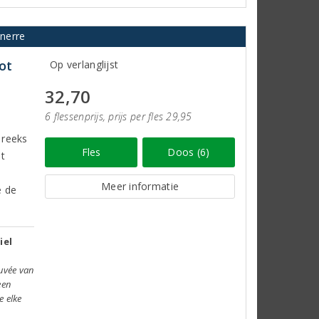
nerre
ot
Op verlanglijst
32,70
6 flessenprijs, prijs per fles 29,95
 reeks
Fles
Doos (6)
et
Meer informatie
e de
iel
uvée van
een
e elke