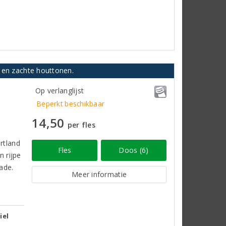
n en zachte houttonen.
Op verlanglijst
Beperkt beschikbaar
14,50
per fles
rtland
Fles
Doos (6)
n rijpe
ade.
Meer informatie
iel