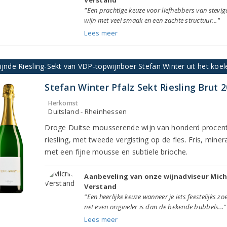
"Een prachtige keuze voor liefhebbers van stevig
wijn met veel smaak en een zachte structuur..."
Lees meer
ijnde Riesling-Sekt van VDP-topwijnboer Stefan Winter uit het koel
Stefan Winter Pfalz Sekt Riesling Brut 
Herkomst
Duitsland - Rheinhessen
Droge Duitse mousserende wijn van honderd procen
riesling, met tweede vergisting op de fles. Fris, miner
met een fijne mousse en subtiele brioche.
Aanbeveling van onze wijnadviseur Mich
Verstand
"Een heerlijke keuze wanneer je iets feestelijks zo
net even origineler is dan de bekende bubbels..."
Lees meer