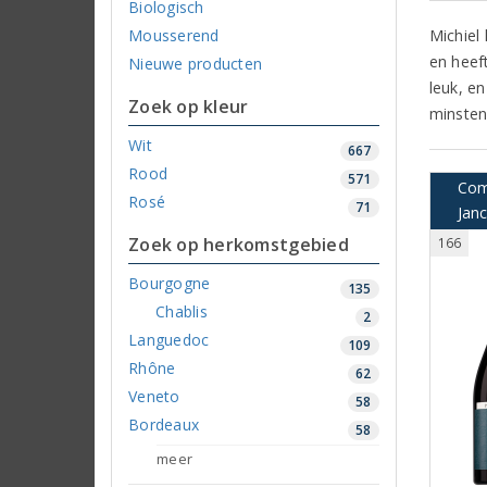
Biologisch
Mousserend
Michiel 
en heef
Nieuwe producten
leuk, e
Zoek op kleur
minstens
Wit
667
Rood
571
Com
Rosé
71
Jan
Zoek op herkomstgebied
166
Bourgogne
135
Chablis
2
Languedoc
109
Rhône
62
Veneto
58
Bordeaux
58
meer