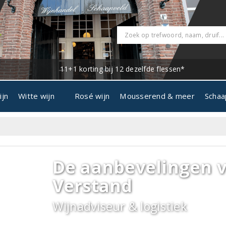
11+1 korting bij 12 dezelfde flessen*
ijn
Witte wijn
Rosé wijn
Mousserend & meer
Schaa
De aanbevelingen v
Verstand
Wijnadviseur & logistiek