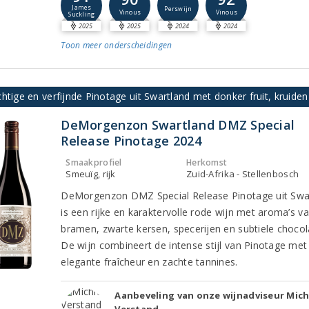
James
Perswijn
Vinous
Vinous
Suckling
2025
2025
2024
2024
Toon meer
onderscheidingen
htige en verfijnde Pinotage uit Swartland met donker fruit, kruide
DeMorgenzon Swartland DMZ Special
Release Pinotage 2024
Smaakprofiel
Herkomst
Smeuïg, rijk
Zuid-Afrika - Stellenbosch
DeMorgenzon DMZ Special Release Pinotage uit Swa
is een rijke en karaktervolle rode wijn met aroma’s va
bramen, zwarte kersen, specerijen en subtiele chocol
De wijn combineert de intense stijl van Pinotage met
elegante fraîcheur en zachte tannines.
Aanbeveling van onze wijnadviseur Mich
Verstand