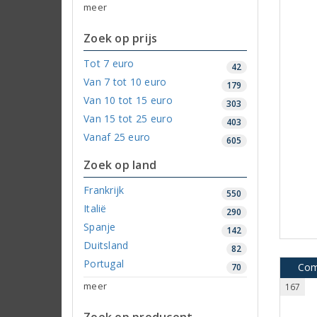
meer
Zoek op prijs
Tot 7 euro
42
Van 7 tot 10 euro
179
Van 10 tot 15 euro
303
Van 15 tot 25 euro
403
Vanaf 25 euro
605
Zoek op land
Frankrijk
550
Italië
290
Spanje
142
Duitsland
82
Portugal
Com
70
meer
167
Zoek op producent