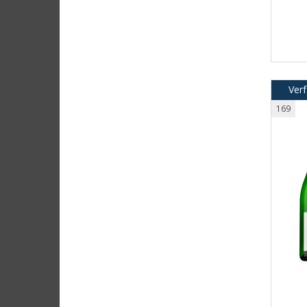
Verf
169