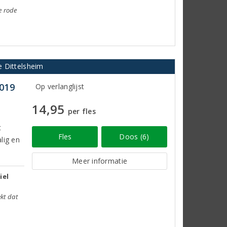
e rode
e Dittelsheim
2019
Op verlanglijst
14,95
per fles
t
Fles
Doos (6)
alig en
Meer informatie
iel
ekt dat