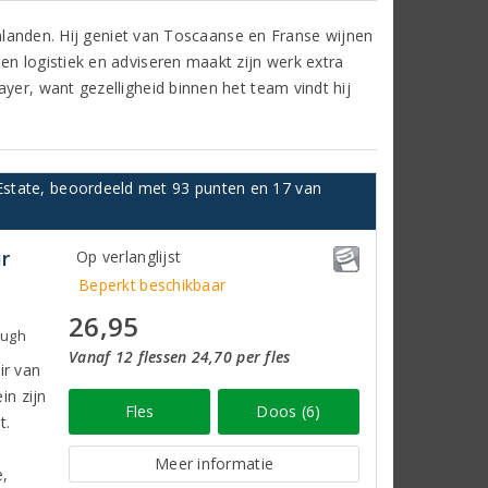
ijnlanden. Hij geniet van Toscaanse en Franse wijnen
en logistiek en adviseren maakt zijn werk extra
yer, want gezelligheid binnen het team vindt hij
 Estate, beoordeeld met 93 punten en 17 van
r
Op verlanglijst
Beperkt beschikbaar
26,95
ough
Vanaf 12 flessen 24,70 per fles
ir van
in zijn
Fles
Doos (6)
t.
Meer informatie
e,