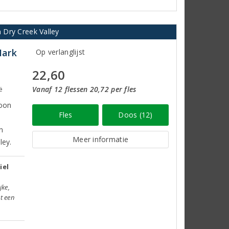
n Dry Creek Valley
Mark
Op verlanglijst
22,60
ë
Vanaf 12 flessen 20,72 per fles
toon
Fles
Doos (12)
n
Meer informatie
ley.
iel
jke,
t een