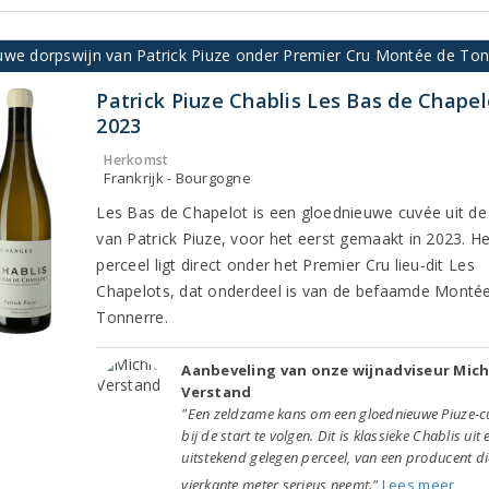
uwe dorpswijn van Patrick Piuze onder Premier Cru Montée de Ton
Patrick Piuze Chablis Les Bas de Chapel
2023
Herkomst
Frankrijk - Bourgogne
Les Bas de Chapelot is een gloednieuwe cuvée uit de
van Patrick Piuze, voor het eerst gemaakt in 2023. H
perceel ligt direct onder het Premier Cru lieu-dit Les
Chapelots, dat onderdeel is van de befaamde Monté
Tonnerre.
Aanbeveling van onze wijnadviseur Mich
Verstand
"Een zeldzame kans om een gloednieuwe Piuze-c
bij de start te volgen. Dit is klassieke Chablis uit 
uitstekend gelegen perceel, van een producent di
vierkante meter serieus neemt."
Lees meer