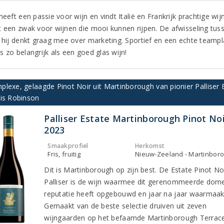
heeft een passie voor wijn en vindt Italië en Frankrijk prachtige w
t een zwak voor wijnen die mooi kunnen rijpen. De afwisseling tuss
n hij denkt graag mee over marketing. Sportief en een echte teampla
 zo belangrijk als een goed glas wijn!
plexe, gelaagde Pinot Noir uit Martinborough van pionier Palliser
cis Robinson
Palliser Estate Martinborough Pinot Noi
2023
Smaakprofiel
Herkomst
Fris, fruitig
Nieuw-Zeeland - Martinbor
Dit is Martinborough op zijn best. De Estate Pinot No
Palliser is de wijn waarmee dit gerenommeerde dome
reputatie heeft opgebouwd en jaar na jaar waarmaak
Gemaakt van de beste selectie druiven uit zeven
wijngaarden op het befaamde Martinborough Terrac