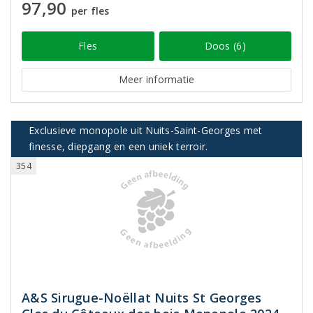
97,90
per fles
Fles
Doos (6)
Meer informatie
Exclusieve monopole uit Nuits-Saint-Georges met
finesse, diepgang en een uniek terroir.
354
A&S Sirugue-Noëllat Nuits St Georges