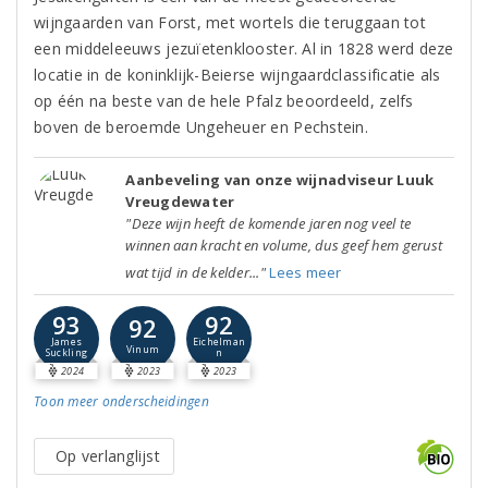
wijngaarden van Forst, met wortels die teruggaan tot
een middeleeuws jezuïetenklooster. Al in 1828 werd deze
locatie in de koninklijk-Beierse wijngaardclassificatie als
op één na beste van de hele Pfalz beoordeeld, zelfs
boven de beroemde Ungeheuer en Pechstein.
Aanbeveling van onze wijnadviseur Luuk
Vreugdewater
"Deze wijn heeft de komende jaren nog veel te
winnen aan kracht en volume, dus geef hem gerust
wat tijd in de kelder..."
Lees meer
93
92
92
James
Eichelman
Vinum
Suckling
n
2024
2023
2023
Toon meer
onderscheidingen
Op verlanglijst