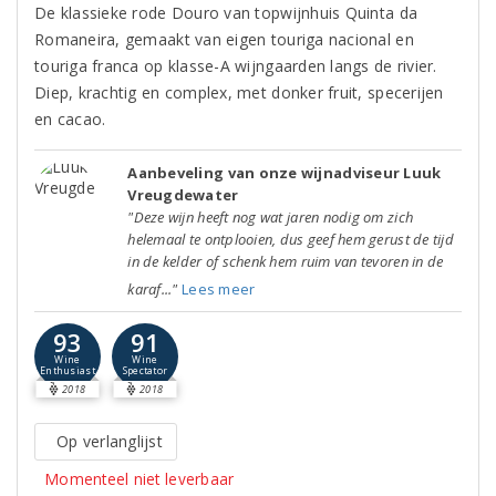
De klassieke rode Douro van topwijnhuis Quinta da
Romaneira, gemaakt van eigen touriga nacional en
touriga franca op klasse-A wijngaarden langs de rivier.
Diep, krachtig en complex, met donker fruit, specerijen
en cacao.
Aanbeveling van onze wijnadviseur Luuk
Vreugdewater
"Deze wijn heeft nog wat jaren nodig om zich
helemaal te ontplooien, dus geef hem gerust de tijd
in de kelder of schenk hem ruim van tevoren in de
karaf..."
Lees meer
93
91
Wine
Wine
Enthusiast
Spectator
2018
2018
Op verlanglijst
Momenteel niet leverbaar