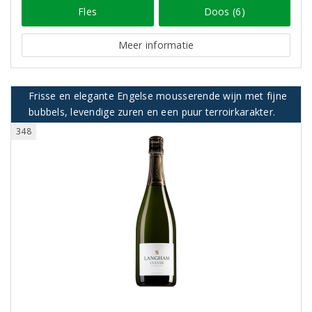
Fles
Doos (6)
Meer informatie
Frisse en elegante Engelse mousserende wijn met fijne
bubbels, levendige zuren en een puur terroirkarakter.
348