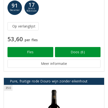
17
91
Jancis
Decanter
Robinson
Op verlanglijst
53,60
per fles
Fles
Doos (6)
Meer informatie
Pure, fruitige rode Douro wijn zonder eikenhout
350