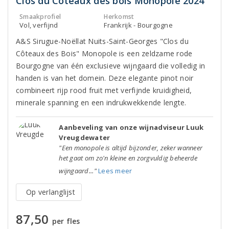
Clos du Côteaux des bois Monopole 2024
Smaakprofiel
Herkomst
Vol, verfijnd
Frankrijk - Bourgogne
A&S Sirugue-Noëllat Nuits-Saint-Georges "Clos du
Côteaux des Bois" Monopole is een zeldzame rode
Bourgogne van één exclusieve wijngaard die volledig in
handen is van het domein. Deze elegante pinot noir
combineert rijp rood fruit met verfijnde kruidigheid,
minerale spanning en een indrukwekkende lengte.
Aanbeveling van onze wijnadviseur Luuk
Vreugdewater
"Een monopole is altijd bijzonder, zeker wanneer
het gaat om zo'n kleine en zorgvuldig beheerde
wijngaard..."
Lees meer
Op verlanglijst
87,50
per fles