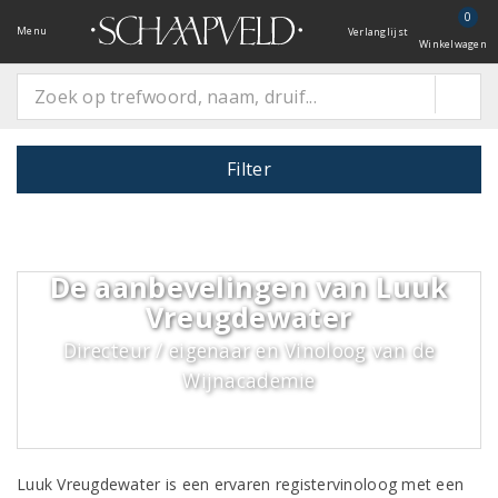
0
Menu
Verlanglijst
Winkelwagen
Filter
De aanbevelingen van Luuk
Vreugdewater
Directeur / eigenaar en Vinoloog van de
Wijnacademie
Luuk Vreugdewater is een ervaren registervinoloog met een