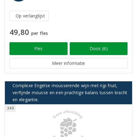
Op verlanglijst
49,80
per fles
Fles
Doos (6)
Meer informatie
Complexe Engelse mousserende wijn met rijp fruit,
verfijnde mousse en een prachtige balans tussen kracht
en elegantie.
349