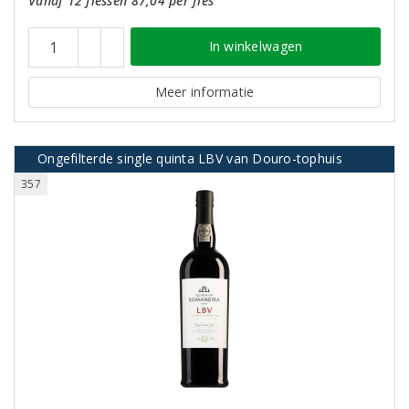
Vanaf 12 flessen 87,04 per fles
In winkelwagen
Meer informatie
Ongefilterde single quinta LBV van Douro-tophuis
357