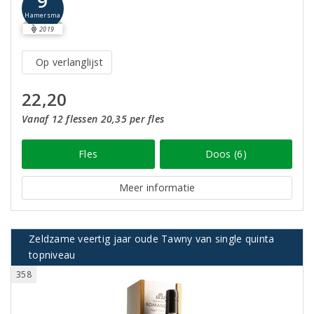
9
Hamersma
2019
Op verlanglijst
22,20
Vanaf 12 flessen 20,35 per fles
Fles
Doos (6)
Meer informatie
Zeldzame veertig jaar oude Tawny van single quinta
topniveau
358